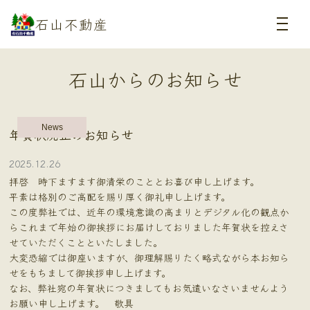
石山不動産
石山からのお知らせ
News
年賀状廃止のお知らせ
2025.12.26
拝啓 時下ますます御清栄のこととお喜び申し上げます。
平素は格別のご高配を賜り厚く御礼申し上げます。
この度弊社では、近年の環境意識の高まりとデジタル化の観点か
らこれまで年始の御挨拶にお届けしておりました年賀状を控えさ
せていただくことといたしました。
大変恐縮では御座いますが、御理解賜りたく略式ながら本お知ら
せをもちまして御挨拶申し上げます。
なお、弊社宛の年賀状につきましてもお気遣いなさいませんよう
お願い申し上げます。 敬具